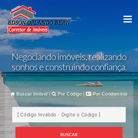
Negociando imóveis, realizando
sonhos e construindo confiança.
Buscar Imóvel
|
Por Código
|
Por Condomínio
BUSCAR